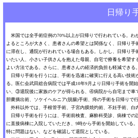
日帰り
米国では全手術症例の70%以上が日帰りで行われている。わ
よるところが大きく、患者さんの希望とは関係なく、日帰り手
に滞在し、通院が行われている場合もある。しかし、日帰り手
いたい人、小さい子供さんを抱えた母親、自宅で療養を希望す
よい方法である。さらに、患者さんの経済的負担も軽減できる
日帰り手術を行うには、手術を迅速に確実に行える高い技術が
る。医仁会武田総合病院では平成10年9月より日帰り手術を開
い、③退院後に家族のケアが得られる、④病院から自宅まで車
胆嚢摘出術、ソケイヘルニア(脱腸)手術、痔の手術を日帰りで
外科以外では、手根管手術、子宮内膜焼灼術、不妊手術、白内
日帰り手術を行うには、手術前検査、麻酔科受診、病棟での説
に直接病棟に入院していただき、9時から手術を開始している
特に問題はない、などを確認して退院としている。