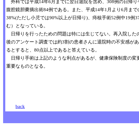
外科では平成14年6月までに翌日退院を含め、308例の日帰り
腹腔鏡胆嚢摘出術84例である。また、平成14年1月より6月ま
38%(ただし小児では90%以上が日帰り)、痔核手術52例中19例
む）となっている。
日帰りを行ったための問題は特には生じてない。再入院したの
後のアンケート調査では約3割の患者さんに退院時の不安感が
るとすると、80点以上であると答えている。
日帰り手術は上記のような利点があるが、健康保険制度の変更
重要なものとなる。
医仁会武田総合
外科 
back